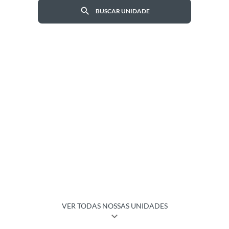
search
BUSCAR UNIDADE
VER TODAS NOSSAS UNIDADES
expand_more